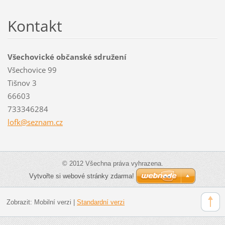
Kontakt
Všechovické občanské sdružení
Všechovice 99
Tišnov 3
66603
733346284
lofk@sez
nam.cz
© 2012 Všechna práva vyhrazena.
Vytvořte si webové stránky zdarma!
Zobrazit:
Mobilní verzi
|
Standardní verzi